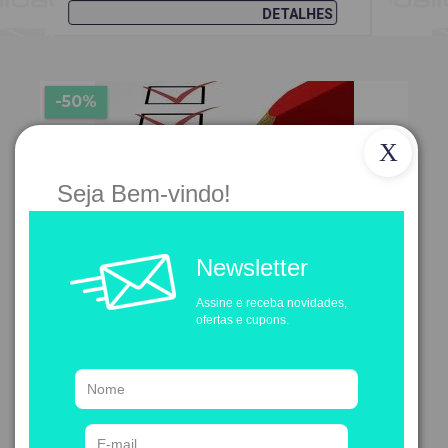
DETALHES
-50%
X
Seja Bem-vindo!
Newsletter
Assine e receba novidades,
03 modelos diferentes de lista mestra da documentação
ofertas e cupons.
R$30,00
R$15,00