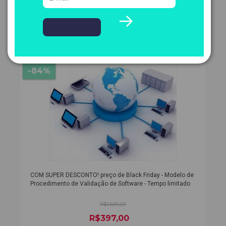
RESUMO
DETALHES
-84%
COM SUPER DESCONTO! preço de Black Friday - Modelo de
Procedimento de Validação de Software - Tempo limitado
R$2.500,00
R$397,00