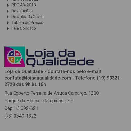
arrow_right
RDC 48/2013
arrow_right
Devoluções
arrow_right
Downloads Grátis
arrow_right
Tabela de Preços
arrow_right
Fale Conosco
Loja da Qualidade - Contate-nos pelo e-mail
contato@lojadaqualidade.com - Telefone (19) 99321-
2728 das 9h às 16h
Rua Egberto Ferreira de Arruda Camargo, 1200
Parque da Hípica - Campinas - SP
Cep: 13.092-621
(73) 3540-1322