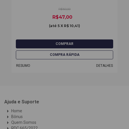
R$150,00
R$47,00
(até
5 X R$ 10,41
)
RESUMO
DETALHES
Ajuda e Suporte
arrow_right
Home
arrow_right
Bônus
arrow_right
Quem Somos
arrow_right
RDC 665/2022