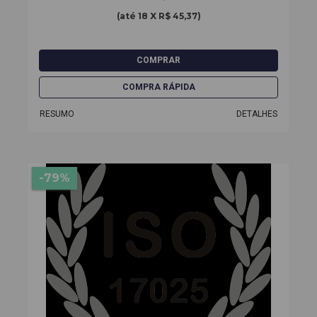
(até
18 X R$ 45,37
)
RESUMO
DETALHES
-79%