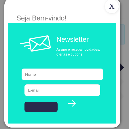
X
Novo Cliente
Seja Bem-vindo!
Se você já possui uma conta conosco, faça seu login.
Clique
aqui
.
Newsletter
Assine e receba novidades,
ofertas e cupons.
1
Dados Pessoais
2
Endereço
3
Dados de Acesso
*
Preenchimento obrigatório