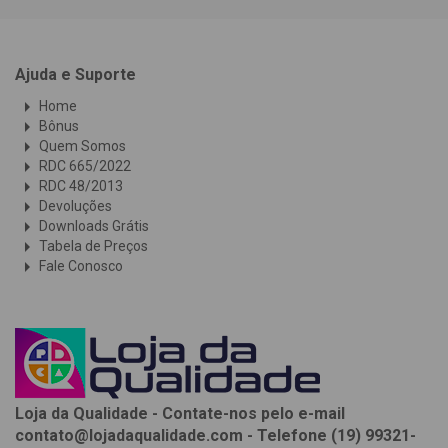
Ajuda e Suporte
arrow_right
Home
arrow_right
Bônus
arrow_right
Quem Somos
arrow_right
RDC 665/2022
arrow_right
RDC 48/2013
arrow_right
Devoluções
arrow_right
Downloads Grátis
arrow_right
Tabela de Preços
arrow_right
Fale Conosco
Loja da Qualidade - Contate-nos pelo e-mail
contato@lojadaqualidade.com - Telefone (19) 99321-